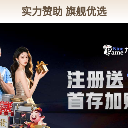
团队展示
新闻资讯
联系我们