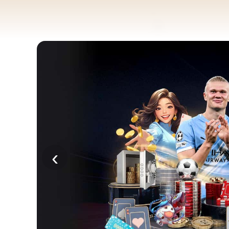
0755-7150390
admin@valleyofcbd.com
网站首页
关于华体会官网
服务优势
新闻资讯