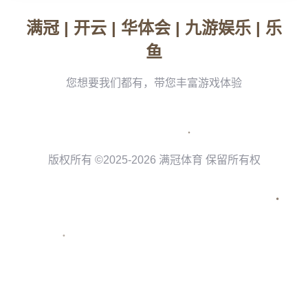
团队管理：重建信心与激发潜力
除了战术层面的调整，弗利克在团队管理上的能力同样令人
称道。接手之初，巴萨内部士气低落，许多球员状态起伏不
定。弗利克通过一对一沟通和心理激励，帮助球员重拾信
心。他尤其重视年轻球员的培养，像佩德里、加维等小将都
在他的调教下展现了惊人的成长速度。
一个典型的案例是拉明·亚马尔，这位年仅16岁的边锋在弗
利克到来前仅是替补角色，但在新帅的信任下，他逐渐成为
主力，并在多场比赛中贡献关键进球。弗利克服役拜仁时就
以善于挖掘潜力著称，如今他在
巴萨
同样延续了这一特质，
用实际行动证明了自己的管理艺术。