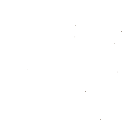
国米欧冠前12战仅失5球，双战巴萨表现抢眼