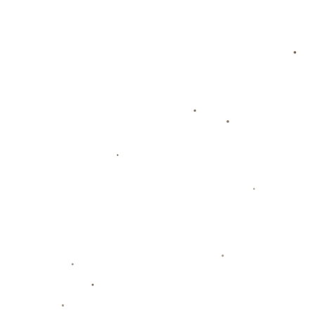
栏目导航
关于华体会官网
服务优势
团队展示
新闻资讯
联系我们
热门新闻
最新新闻
热门新闻