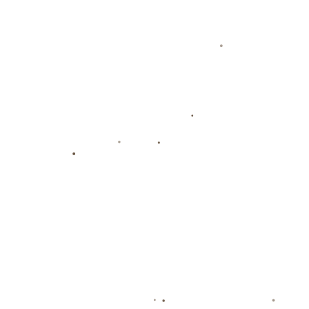
内马尔豪享假期：月入2747万人民币，与女友共舞娱
乐体验
韦少逆袭成约基奇最佳搭档！12胜4负数据亮眼，谁
敢再质疑？