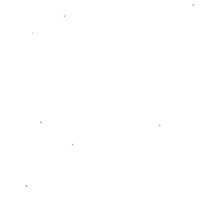
栏目导航
关于华体会官网
服务优势
团队展示
新闻资讯
联系我们
热门新闻