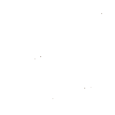
最新新闻
热门新闻
浓眉交易后遗症显现！湖人内线疲软成东詹夺冠隐
患？