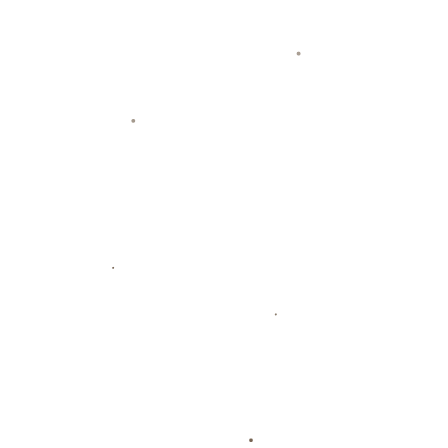
提交
栏目导航
关于华体会官网