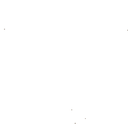
凌晨快讯：阿森纳客场狂胜6球，科特迪瓦加冕冠军，
阿根廷锁定奥运席位