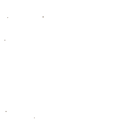
皇马一贯风格！高薪高龄，本泽马回伯纳乌希望渺茫