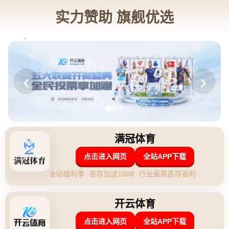
新闻资讯
网站首页
新闻资讯
皇马锁定哈兰德作为姆巴佩备选 计划明年夏
天正式追逐
作者 By:
Admin
时间:
2025-10-31T18:12:00+08:00
引言：皇马转会市场的新焦点
在足球转会市场上，皇家马德里总是能掀起一阵热议。最