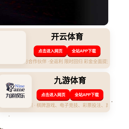
令人震撼
球未来的
栏目导航
关于华体会官网
了世界。
人惊叹的
服务优势
也让人们
团队展示
新闻资讯
联系我们