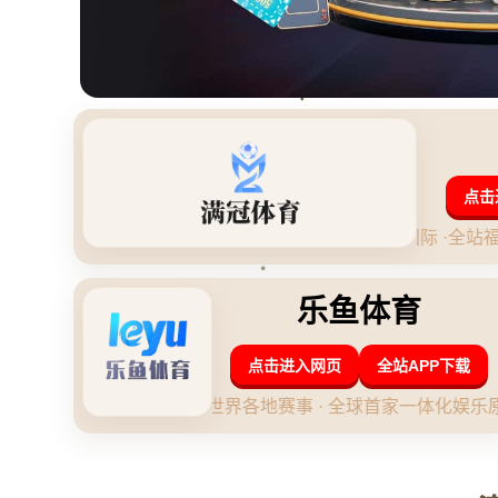
斯凯利欧冠半决赛刷新三项纪录！最
作者 By:
Admin
时间:
2025-12-04T10:13:14+0
前言：天才少年的惊艳时刻
在足球的世界里，天才少年总是能点燃球迷的热
的表现成为焦点。他不仅成为欧冠历史上
第五年
希望。今天，我们就来聊聊这位新星在欧冠半决
斯凯利：欧冠舞台上的新星崛起
斯凯利，这位年仅17岁的英格兰小将，在本赛
据统计，他以17岁零XX天的年龄，成为欧冠历
是，他在比赛中还贡献了一粒进球和一次助攻，
对英格兰足球的未来充满期待。
创下三大纪录：实力与天赋并存