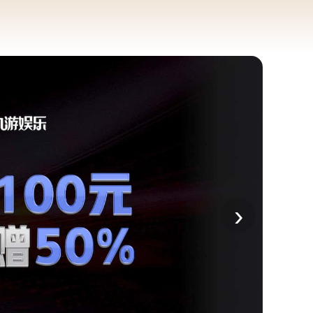
网站首页
新闻资讯