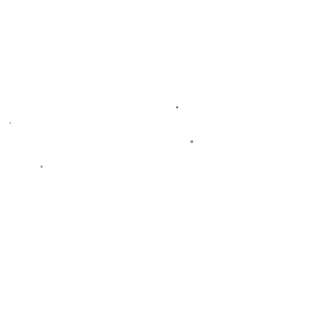
国米欧冠前12战仅失5球，双战巴萨表现抢眼