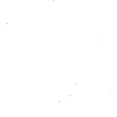
提交
栏目导航
关于华体会官网
服务优势