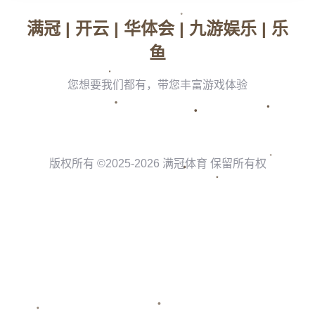
这场失利被蒂亚戈称为“一次艰”，不仅仅是因为比分上的差
距，更因为它承载了球队多年来的梦想与期待。作为一名核
心球员，他深刻体会到团队的付出和压力。如今，当他以局
外人的身份送上祝福时，这段回忆无疑是他话语中最沉重也
最真挚的部分。
蒂亚戈席尔瓦的祝福：不仅是鼓励更是信念
离开大巴黎后，蒂亚戈·席尔瓦并未忘记这支陪伴他职业生
涯重要阶段的队伍。他的祝福中充满了对昔日队友的关怀和
对俱乐部未来的信心。他提到，尽管2020年的经历让人痛
心，但正是这样的挫折让球队变得更加坚韧。他相信，大巴
黎有能力从过去的阴影中走出来，再次向欧洲之巅发起冲
击。