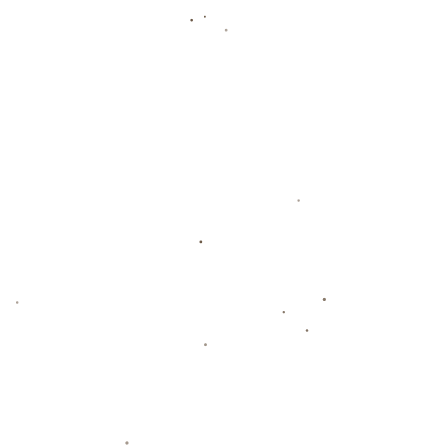
皇马一贯风格！高薪高龄，本泽马回伯纳乌希望渺茫