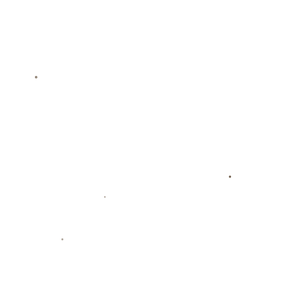
种品牌文化繁盛“绝佳资本投票”。
辉煌成绩基石