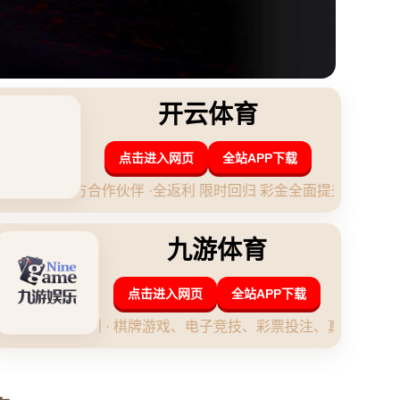
黎圣日耳
，这不仅
曼所有竞
栏目导航
关于华体会官网
世界级球
服务优势
的大牌俱
团队展示
新闻资讯
帅战术决
aris
联系我们