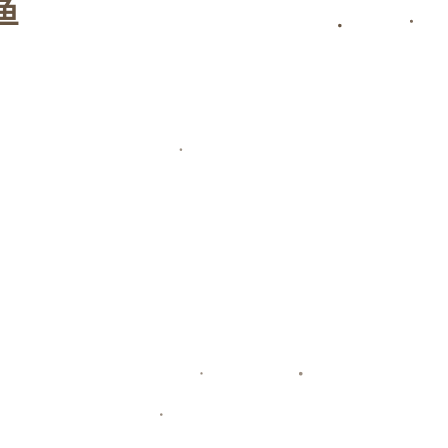
形式锦标
热门新闻
最新新闻
热门新闻
韦少逆袭成约基奇最佳搭档！
12胜4负数据亮眼，谁敢再质
疑？