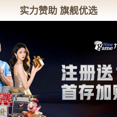
团队展示
新闻资讯
联系我们