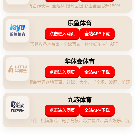
在欧冠赛场上，每一场强强对话都充满了悬念与激情。而在
本轮国际米兰对阵巴塞罗那的焦点战中，国米门将索默以惊
人的7次扑救力保球门不失，成功当选全场最佳球员。他的
表现不仅为球队争取了宝贵的积分，也让球迷们见证了一位
顶级门将的风采。今天，我们就来聊聊这位瑞士国脚如何在
比赛中化身“钢铁壁垒”，以及他的发挥对国米的重要性。
关键数据：7次扑救彰显顶级实力
在与巴萨的对决中，国米的防守端承受了巨大压力。巴萨作
为一支攻击火力强劲的球队，多次制造威胁射门。然而，站
在球门前的索默展现出了超凡的反应能力和稳定性。
7次扑
救
的数据背后，是他对每一次射门的精准预判和果断出击。
无论是近距离的劲射，还是远距离的刁钻弧线球，索默认为
队友们筑起了一道坚不可摧的防线。