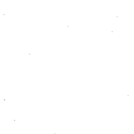
凌晨快讯：阿森纳客场狂胜6球，科特迪瓦加冕冠军，
阿根廷锁定奥运席位
阿隆索迎执教首胜，皇马3比1力克帕丘卡