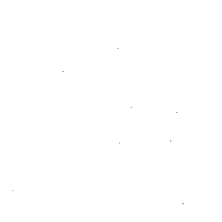
栏目导航
关于华体会官网
服务优势
团队展示
新闻资讯
联系我们