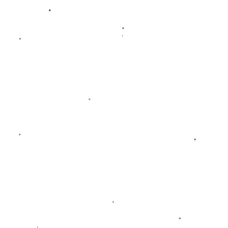
泰山震撼交易