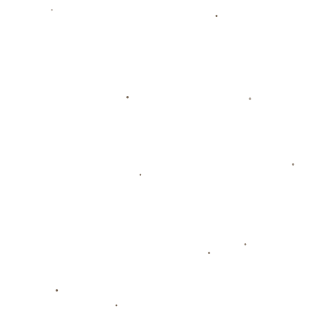
凌晨快讯：阿森纳客场狂胜6球，科特迪瓦加冕冠军，
阿根廷锁定奥运席位