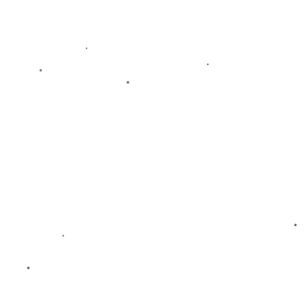
提交
栏目导航
关于华体会官网
服务优势
团队展示