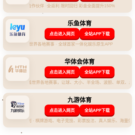
无人能敌。然而，最近一则消息却让球迷们议论纷纷——刘
国梁卸任国家队总教练职务，队伍或将迎来全面调整。更令
人振奋的是，有传闻称一位曾带领中国队屡获佳绩的
金牌教
练
可能重返执教岗位。这次“
大换血
”究竟意味着什么？未来
的中国乒乓球队又将走向何方？让我们一起深入探讨这场变
革背后的故事。
刘国梁卸任：时代转折的信号
作为中国乒乓球的标志性人物，刘国梁的名字几乎与国球的
荣耀紧密相连。他不仅是一位奥运冠军，更是在教练岗位上
带领队伍多次问鼎世界冠军的灵魂人物。然而，近期官方消
息证实，刘国梁将不再担任国家队总教练，转而专注于其他
管理事务。这一变动无疑是国乒发展中的一个重要节点。
有分析认为，刘国梁的卸任与当前体育改革的背景密切相
关。随着国际赛场竞争加剧，年轻一代球员亟需新的训练理
念和战术指导，这次调整或许是为了给队伍注入新鲜血液。