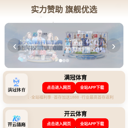
新闻资讯
网站首页
新闻资讯
乒乓球队迎来新篇章！刘国梁卸任，金牌教
头有望回归！
作者 By:
Admin
时间:
2026-02-12T10:15:27+08:00
引言：乒乓球界迎来重大变革
近年来，中国乒乓球队一直是世界体坛的焦点，其辉煌战绩