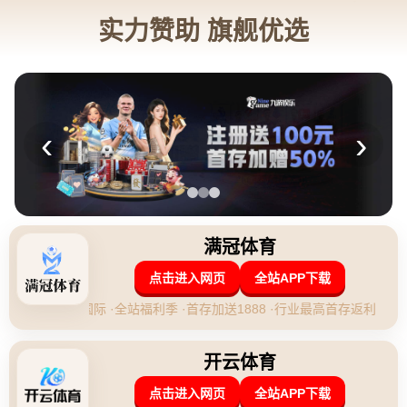
新闻资讯
网站首页
新闻资讯
基翁：巴黎失去内马尔、梅西和姆巴佩后更
强，成为欧冠冠军热门
作者 By:
Admin
时间:
2026-03-02T10:16:02+08:00
前言：巴黎圣日耳曼的新篇章令
人期待