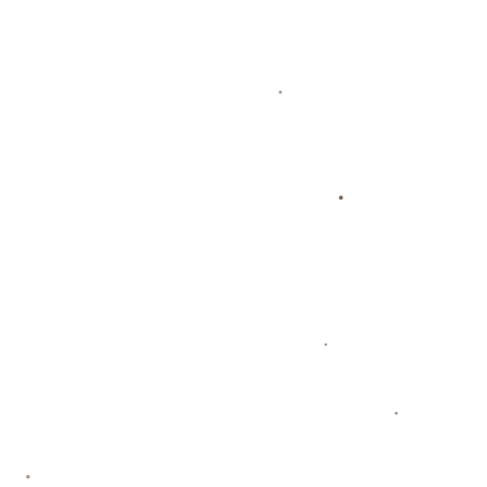
国米欧冠前12战仅失5球，双战巴萨表现抢眼