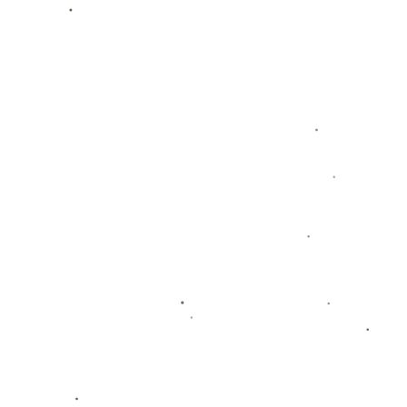
韦少逆袭成约基奇最佳搭档！12胜4负数据亮眼，谁
敢再质疑？