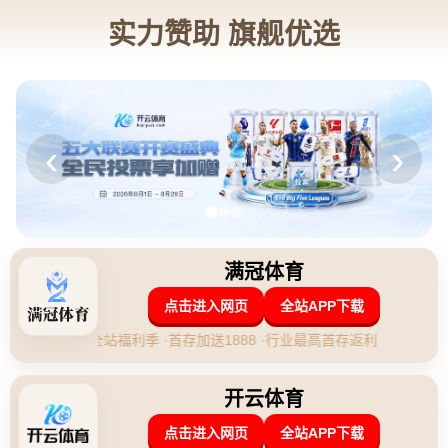
新闻资讯
网站首页
新闻资讯
B费279次传球领跑欧联杯，进攻三区渗透无
人能及
作者 By:
Admin
时间:
2026-03-06T10:16:11+08:00
引言：B费的传球统治力如何助力球队进攻
在足球场上，进攻的起点往往来自中场的精准调度，而本赛