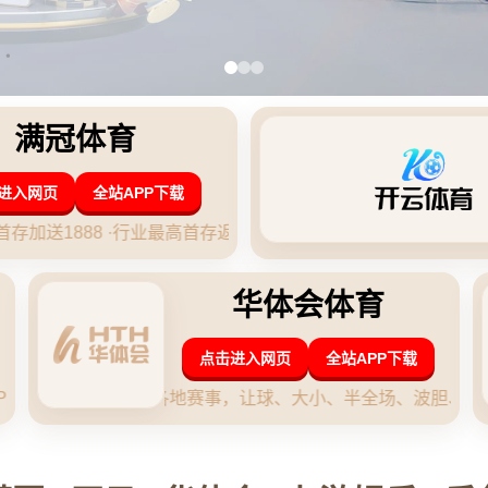
8:00
俱乐部之一，而队内的7号球衣更是象征着无上的荣耀与责任。
属于自己的传奇篇章。本文将带你回顾这一号码背后的辉煌历史
典。无论你是资深球迷还是新晋粉丝，相信这篇文章都能让你感
承载着深厚的文化与历史。尤其是
皇马历届7号
，这个号码早已
赛的能力。从早期的传奇人物到现代的超级巨星，7号球衣的传
次易主都伴随着球迷的期待与热议，因为穿上这件战袍就意味