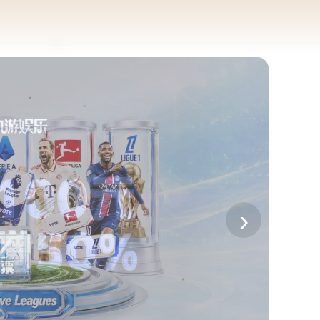
网站首页
新闻资讯