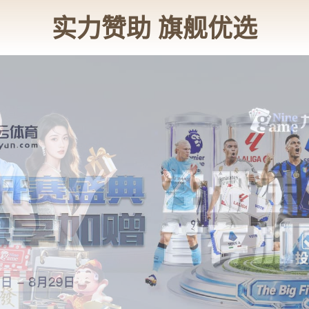
团队展示
新闻资讯
联系我们