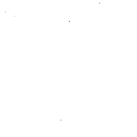
分享:
Facebook
Twitter
Instagram
需求表单