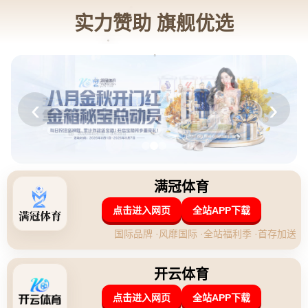
新闻资讯
网站首页
新闻资讯
英媒意见：梅西若加盟阿森纳，有望助其问
鼎英超冠军
作者 By:
Admin
时间:
2026-04-26T10:09:14+08:00
前言：探讨未来可能性，梅西与阿森纳或将迎来巅峰合作
随着足球界传奇人物——莱昂内尔·梅西不断刷新纪录与粉丝