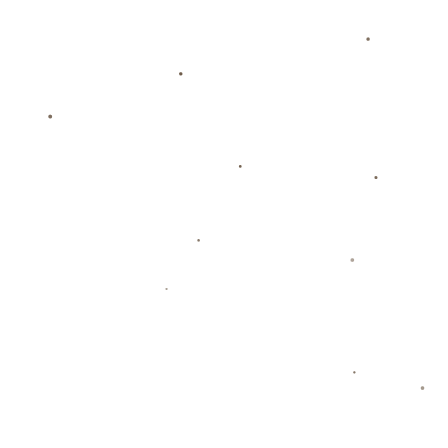
安切洛蒂原计划通过引援提升皇马实力
浓眉交易后遗症显现！湖人内线疲软成东詹夺冠隐
患？