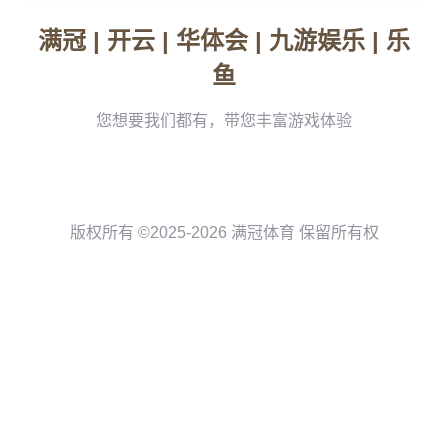
在谈到今日的对决时，陈雨菲明确表示，比赛的结果很大程
度上取决于
谁能更好地控制失误
。羽毛球作为一项高强度的
运动，技术与心态缺一不可。在高速对抗中，任何一个细微
的失误都可能导致局势逆转。而山口茜作为一名经验丰富的
选手，以稳健著称，她的打法往往能让对手陷入被动。因
此，陈雨菲需要在进攻和防守之间找到平衡，避免被对手抓
住破绽。
以近期的一场比赛为例，陈雨菲曾在面对另一位强敌时，通
过减少非受迫性失误，成功扭转了劣势。那场比赛中，她在
比分落后的情况下，选择了更为保守的策略，耐心等待对手
出错，最终实现了反超。这也为她今日对阵山口茜提供了宝
贵的经验。可以说，
耐心与专注
将是她取胜的关键。
三：心理博弈 山口茜同样不容小觑
当然，比赛从来不是单方面的努力。山口茜作为世界顶尖选
手，拥有极强的适应能力和临场应变能力。她在上届击败陈
雨菲后，对后者的打法有了更深的了解，这无疑增加了比赛