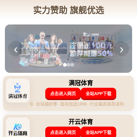
新闻资讯
网站首页
新闻资讯
陈雨菲：复仇山口茜全力以赴，今天比赛关
键在谁更稳
作者 By:
Admin
时间:
2026-05-21T10:09:13+08:00
引言：复仇之战 陈雨菲能否逆袭山口茜
在羽毛球赛场上，每一场对决都充满了悬念与激情，而中国