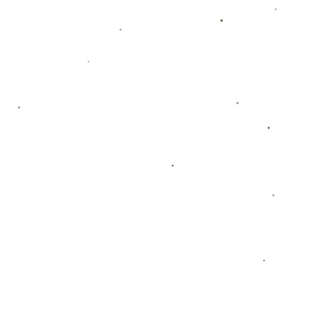
提交
栏目导航