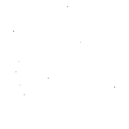
卡塔尔世界杯比赛结果一览