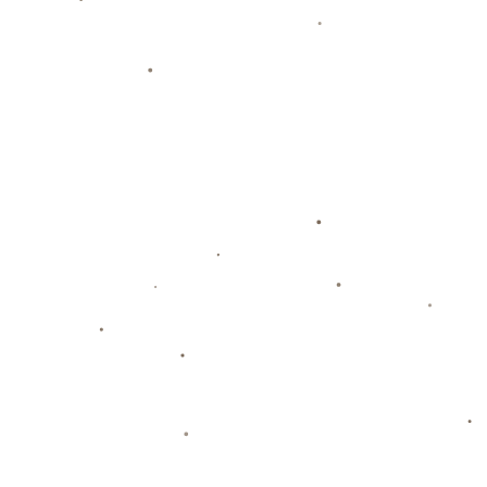
皇马一贯风格！高薪高龄，本泽马回伯纳乌希望渺茫