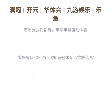
卡而言不仅是竞技层面的提升，更是一次展现领导力的机
会。他曾在采访中表示：“我希望在一个充满激情和历史底
蕴的环境中踢球。”而红黑军团显然满足了这一条件。
转会谈判进展：双方已展开接触
根据《米兰体育报》和《罗马体育报》的最新报道，扎卡与
AC米兰之间的接触已经进入实质性阶段。尽管具体细节尚
未公开，但消息人士透露，米兰管理层非常欣赏他在球场上
的全面性，尤其是在高压比赛中的冷静表现。有传言称，双
方可能在冬季转会窗口或明年夏天达成最终协议。