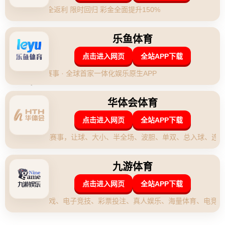
扎卡（Granit Xhaka）将加盟AC米兰视为职业生涯中的一次
绝佳机会
。据称，他已与米兰高层展开初步接触，这一消息
迅速点燃了球迷的热情。作为阿森纳的中场核心，扎卡的转
会传闻不仅牵动着英超球迷的心，也让意甲赛场充满了期
待。究竟是什么让这位硬汉中场对红黑军团如此心动？本文
将为你揭开背后的故事。
为何扎卡视米兰为职业转折点
扎卡近年来在阿森纳的表现有目共睹，他的硬朗球风、精准
长传以及出色的防守能力让他成为球队不可或缺的一员。然
而，随着年龄的增长以及俱乐部战略的调整，这位31岁的瑞
士队长似乎正在寻求新的挑战。意大利媒体指出，AC米兰
目前正处于复兴的关键阶段，球队在中场位置上急需一位经
验丰富的核心球员，而扎卡恰恰符合这一需求。
更重要的是，米兰近年来的成绩稳步提升，不仅重返欧冠舞
台，还在2021-2022赛季夺得意甲冠军。这种上升势头无疑
对球员有着巨大的吸引力。媒体分析认为，加盟米兰对于扎