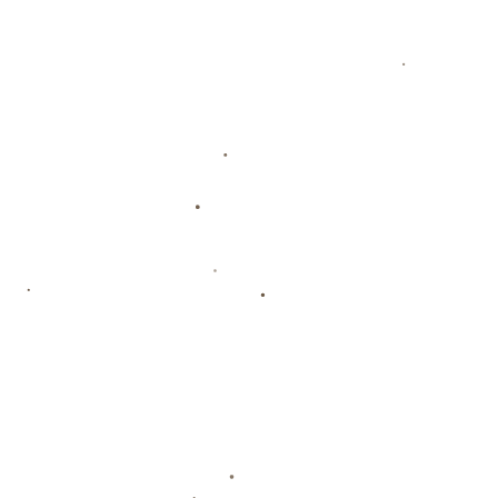
联系我们
热门新闻
最新新闻
热门新闻