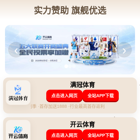
新闻资讯
网站首页
新闻资讯
意媒爆料：扎卡视米兰为职业生涯重要转
折，已展开接触
作者 By:
Admin
时间:
2026-07-06T10:09:14+08:00
引言：扎卡转会米兰的可能性引发热议
近日，意大利多家权威媒体纷纷爆料，瑞士国脚格拉尼特·