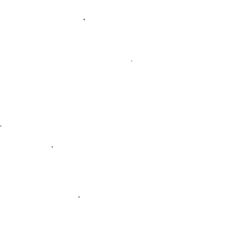
提交
栏目导航
关于华体会官网
服务优势
团队展示
新闻资讯